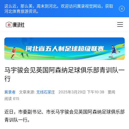
这么近，那么美，周末到河北。欢迎访问冀录视觉网站，获取
河北体育旅游资讯。
00:00 / 00:00
Video Load Failed
马宇骏会见英国阿森纳足球俱乐部青训队一
行
冀录者
文章来源:
无线石家庄
2025年3月29日 下午10:38
要闻
阅读 615
近日，市委副书记、市长马宇骏会见英国阿森纳足球俱乐部
青训队一行。