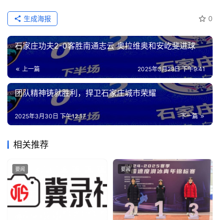
约翰公学在培养大批优秀学术精英的同时，在足球方面进行
游
了长期投入和努力，并与石家庄外国语学校进行了多次师生
河
生成海报
0
北
互访、学术交流等活动。愿与石家庄进一步加强对接交流，
共同探讨学生全面发展和足球青训方面合作事宜，为石家庄
石家庄功夫2-0客胜南通志云 奥拉维奥和安屹斐进球
河
体育和教育事业贡献力量。
北
上一篇
2025年3月29日 下午9:41
体
阿森纳足球俱乐部青训队教育总监马修·罗杰·亨利，教练迪
育
团队精神铸就胜利，捍卫石家庄城市荣耀
恩·彼得·巴克、杰克·赫拉克勒斯；副市长张峰珍、市政府秘
资
书长宋国宏参加会谈。 
讯
2025年3月30日 下午12:17
下一篇
本文转载自
无线石家庄
，仅用于传播分享信息，如有侵权请联
相关推荐
系删除。
要闻
要闻