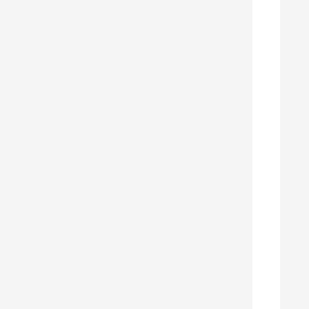
看
点
的
对
决
—
—
中
甲
领
头
羊
石
家
庄
功
9