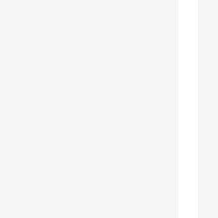
0
日
，
足
协
杯
第
二
轮
将
迎
来
一
场
颇
具