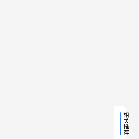
、
上
尽
梁
一
篇
靖
管
2025
崑
双
年4
参
月14
方
加
日 下
午
2
联
10:16
0
赛
2
河
5
级
北
年
别
运
下
2025
澳
动
一
年4
相
门
员
篇
月15
乒
差
日 上
收
乓
午
获
一
11:24
球
3
世
级
金
界
，
1
杯
相
银
但
关
！
推
受
2
荐
0
限