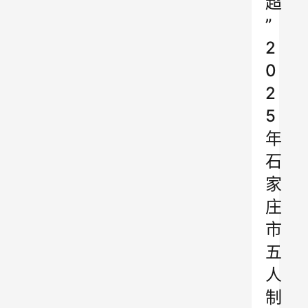
超
”
2
0
2
5
年
石
家
庄
市
五
人
制