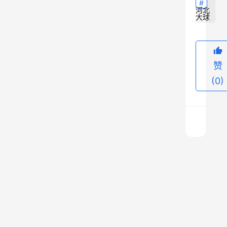
会
河北
大球
，
来
自
赞
我
市
(0)
各
县
市
区
的
白
4
俊
铭
2
获
上
支
得
一
篇
2
球
2025
0
队
年3