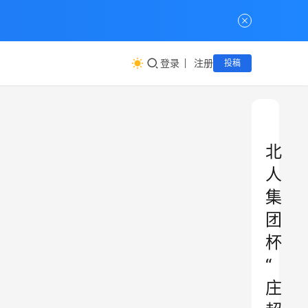
登录
注册
投稿
北
人
集
团
杯
“
庄