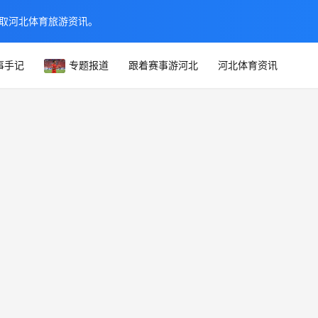
取河北体育旅游资讯。
事手记
专题报道
跟着赛事游河北
河北体育资讯