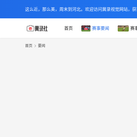
这么近，那么美，周末到河北。欢迎访问冀录视觉网站，获
首页
赛事要闻
赛
首页
要闻