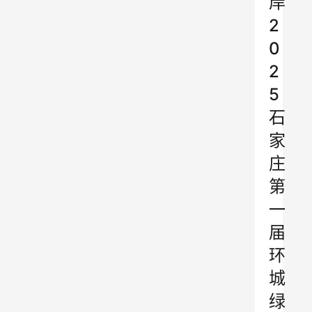
岸
2
0
2
5
石
家
庄
第
一
届
环
城
绿