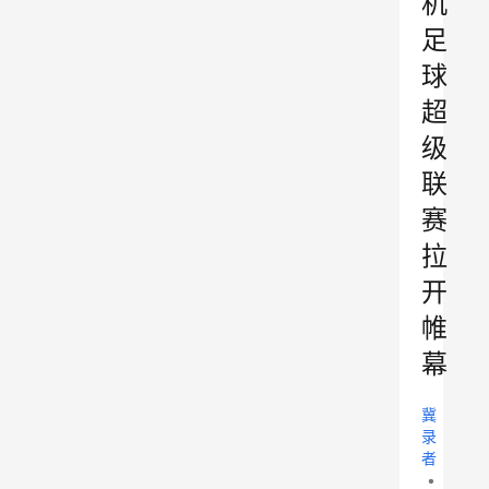
机
足
球
超
级
联
赛
拉
开
帷
幕
冀
录
者
•