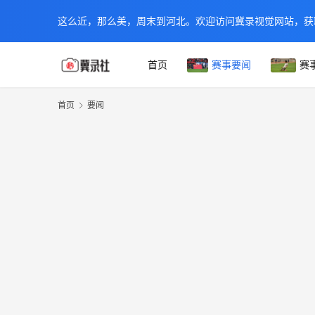
这么近，那么美，周末到河北。欢迎访问冀录视觉网站，获
首页
赛事要闻
赛
首页
要闻