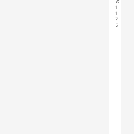
读
1
1
7
5
6
月
2
1
日
，
智
控
未
来
，
追