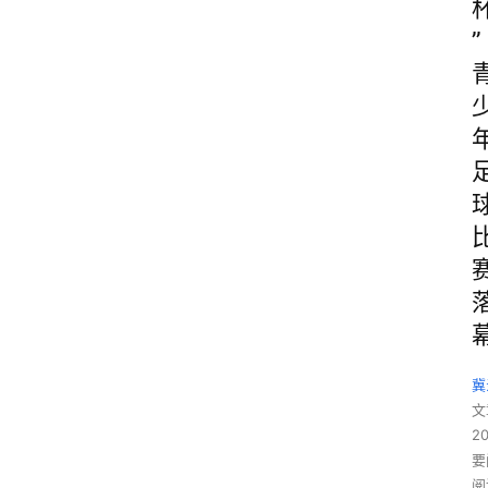
”
冀
文
2
要
阅