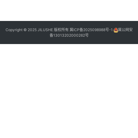
2
1
8
Copyright © 2025 JILUSHE 版权所有
冀ICP备2025098988号-1
冀公网安
备13013202000262号
1