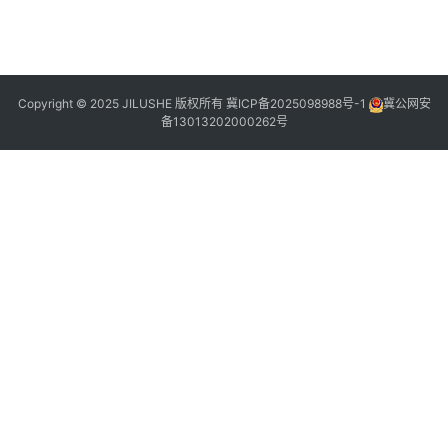
2
”
Copyright © 2025 JILUSHE 版权所有
冀ICP备2025098988号-1
冀公网安
备13013202000262号
1
8