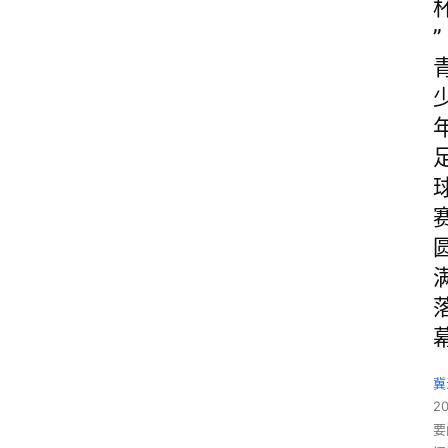
”
冀
2
要