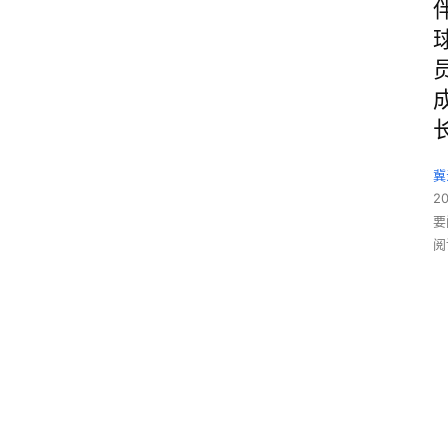
冀
2
要
阅