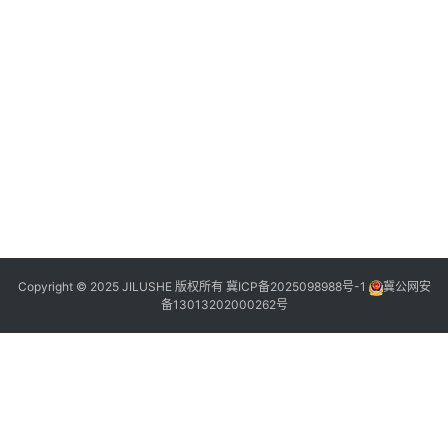
5
2
2
2
2
2
6
5
2
Copyright © 2025 JILUSHE 版权所有
冀ICP备2025098988号-1
冀公网安
备13013202000262号