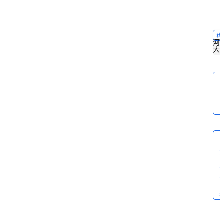
赛
事
河
手
大
记
专
题
报
登录
注册
道
跟
着
赛
事
游
河