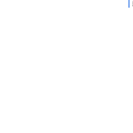
事
活
动
2
赛
程
2
表
4
5
来
啦
2
6
2
x
J
3
2
2