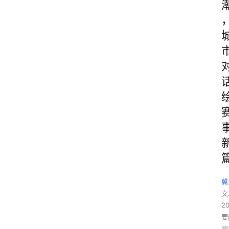
冀
文
2
要
阅