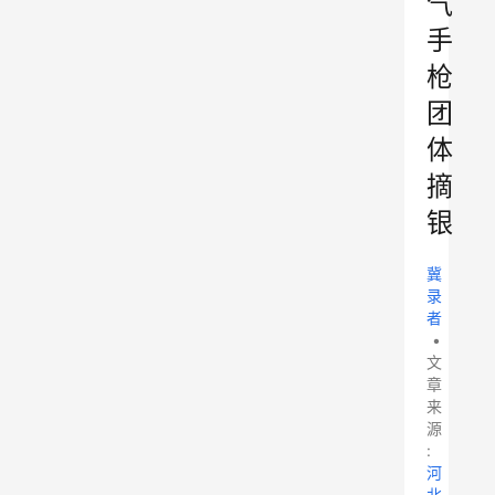
气
手
枪
团
体
摘
银
冀
录
者
•
文
章
来
源
:
河
北