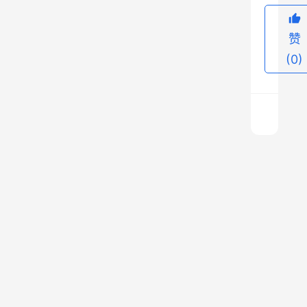
中
。
赞
(0)
1
0
月
1
7
河
日
北
女
第
篮
上
十
晋
一
篇
级
五
2025
全
年10
届
运
月17
会
全
日 下
午
群
国
11:34
众