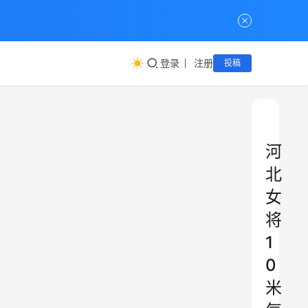
登录
注册
投稿
河
北
女
将
1
0
米