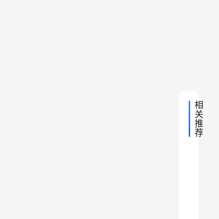
运
比
“
赛
动
王
三
者
会
下
2025
人
之
一
年10
篮
射
志
篇
月18
球
日 下
击
羽
决
午
耀
（
10:01
赛
石
阶
步
家
段
庄
、
相
”
手
关
一
推
枪
一
荐
2
）
0
比
2
2
要
5
赛
闻
0
Y
2
O
在
6
200
N
“
广
E
0
银
X
东