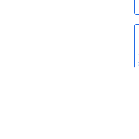
记
专
题
报
“
登录
注册
道
跟
着
赛
事
游
河
北
2025
年10
月18
日 下
河
午
”