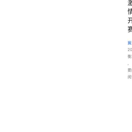
冀
2
衡
,
要
阅
1
0
1
8