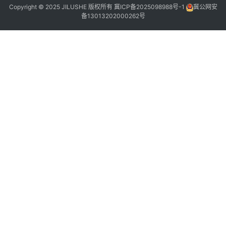
·
Copyright © 2025 JILUSHE 版权所有
冀ICP备2025098988号-1
冀公网安
备13013202000262号
“
”