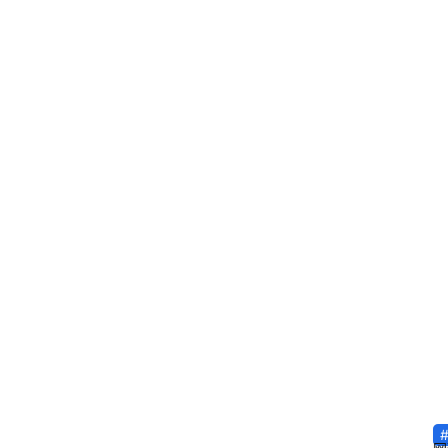
2
0
2
5
首
页