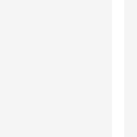
远
赴
客
场
挑
战
廊
坊
队
，
最
终
凭
借
冯
9
瀚