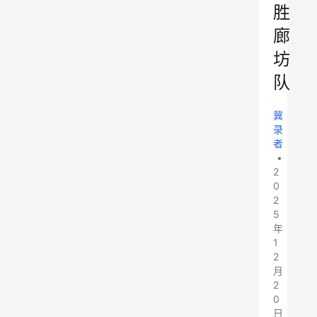
胜
廊
坊
队
冀
录
者
•
2
0
2
5
年
1
2
月
2
0
日