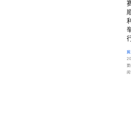
冀
2
要
阅