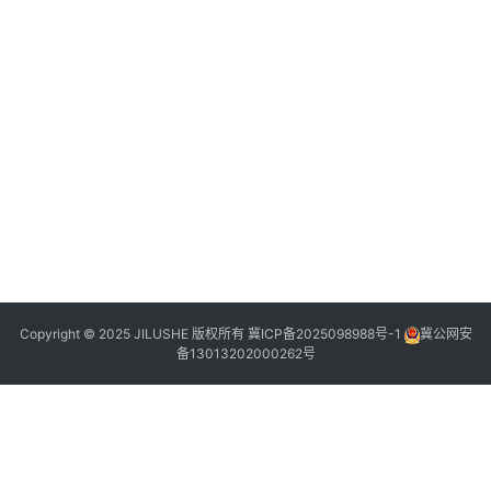
冰
雪
运
1
动
嘉
2
年
华
石
家
庄
1
5
2
站
2
2
盛
1
大
:
启
1
动
1
Copyright © 2025 JILUSHE 版权所有
冀ICP备2025098988号-1
冀公网安
备13013202000262号