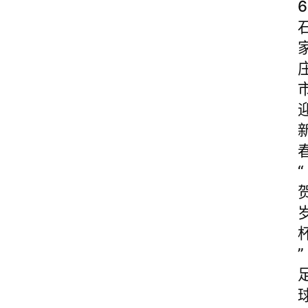
6
“
”