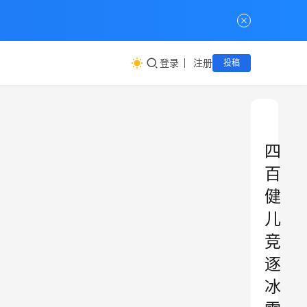
登录
注册
投稿
四
百
健
儿
竞
逐
冰