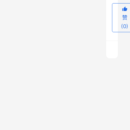
各
部
赞
门
、
(0)
企
事
业
单
位
2
及
0
2
社
5
上
会
-
一
篇
2
团
2026
0
体
年1
2
月12
、
6
日 下
午
冰
俱
3:01
雪