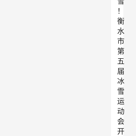
雪
！
衡
水
市
第
五
届
冰
雪
运
动
会
开