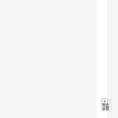
中
心
开
幕
，
来
自
全
市
各
县
9
市
区
、
市
河北
冰雪
直