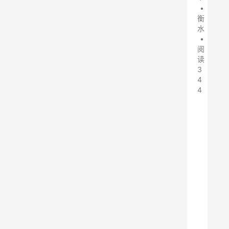
•
衡
水
•
阅
读
3
4
4
1
月
1
0
日
，
衡
水