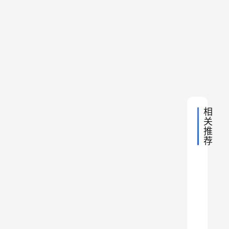
乐
季
“
部
再
冬
、
下
下
2026
季
一
一
年1
市
到
城
篇
月12
河
直
日 下
！
北
午
保
各
3:10
来
定
玩
学
沃
雪
校
隶
石
相
男
的
家
关
排
庄
推
四
战
冰
荐
胜
百
雪
广
运
余
东
第
动
衡
名
台
水
嘉
二
山
运
年
届
和
华
国
动
501
力
”
际
男
员
0
西
标
排