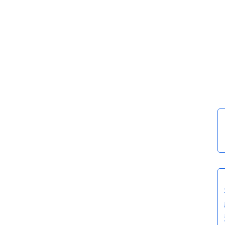
页
赛
事
要
闻
赛
事
手
记
专
题
2
报