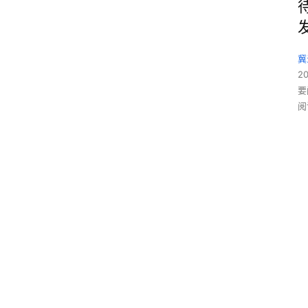
冀
2
要
阅
2
1
2
2
0
2