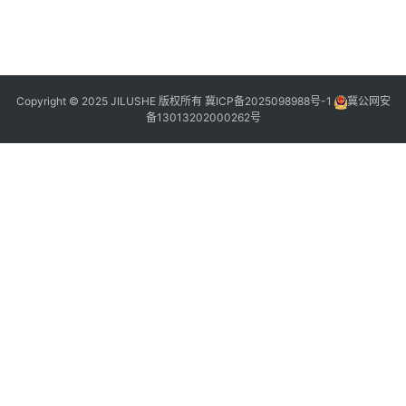
5
2
”
1
Copyright © 2025 JILUSHE 版权所有
冀ICP备2025098988号-1
冀公网安
备13013202000262号
8