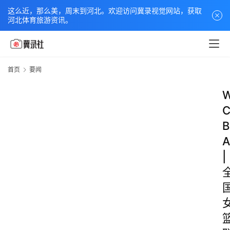
这么近，那么美，周末到河北。欢迎访问冀录视觉网站，获取
河北体育旅游资讯。
首页
要闻
B
A
|