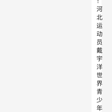
！
河
北
运
动
员
戴
宇
洋
世
界
青
少
年