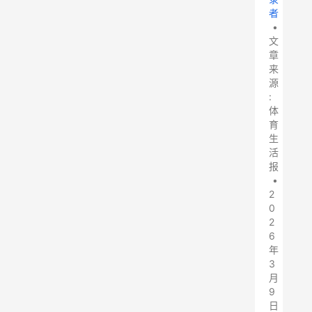
者
•
文
章
来
源
:
体
育
生
活
报
•
2
0
2
6
年
3
月
9
日