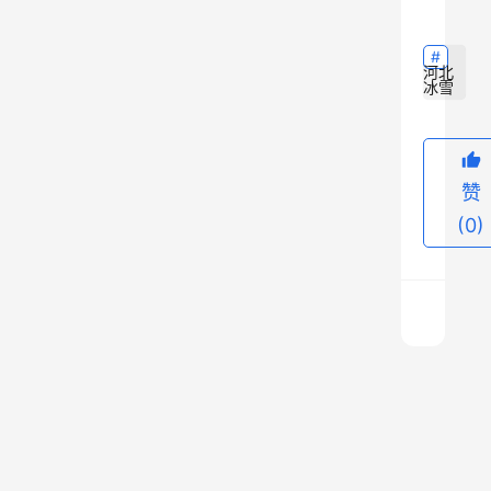
板
滑
雪
河北
冰雪
锦
标
赛
赞
U
型
(0)
场
地
项
目
在
客
加
场
告
拿
捷
上
大
！
一