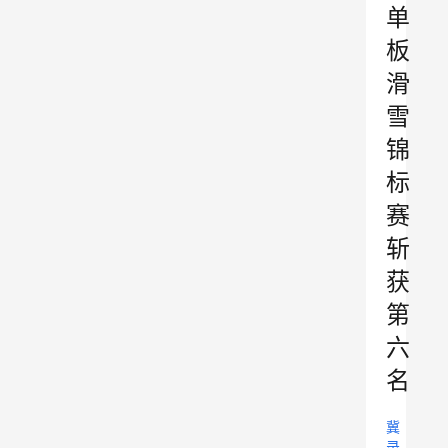
单
板
滑
雪
锦
标
赛
斩
获
第
六
名
冀
录