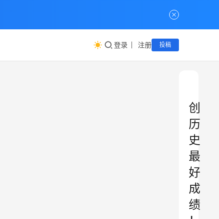
登录
注册
投稿
创
历
史
最
好
成
绩