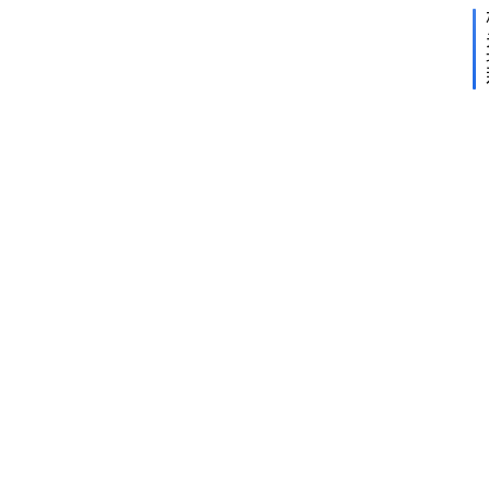
彩
廊
坊
市
第
八
届
“
市
3
长
2
杯
·
”
青
少
年
4
2
足
球
2
比
赛
举
行
|
4