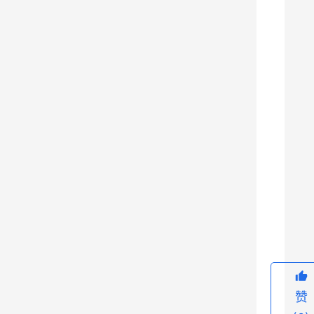
北
省
五
人
制
足
球
超
级
联
9
赛
规
程
有
赞
关