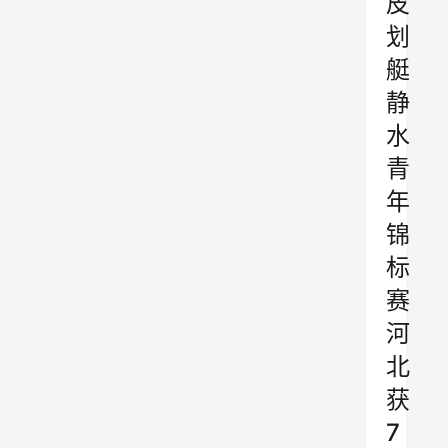
皮
划
艇
静
水
青
年
锦
标
赛
河
北
获
7