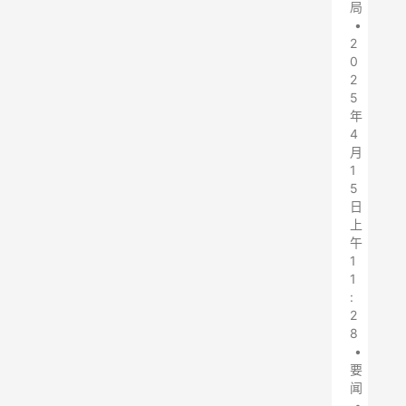
局
•
2
0
2
5
年
4
月
1
5
日
上
午
1
1
:
2
8
•
要
闻
•