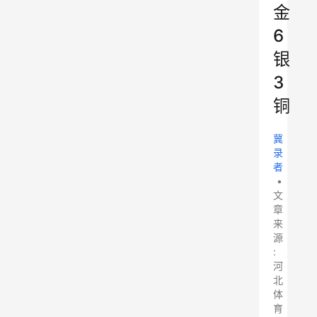
金
6
银
3
铜
冀
录
者
•
文
章
来
源
:
河
北
体
育