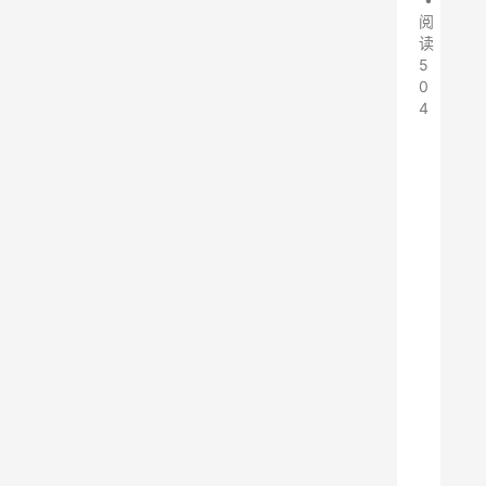
阅
读
5
0
4
2
0
2
5
年
全
国
皮
划
艇
静