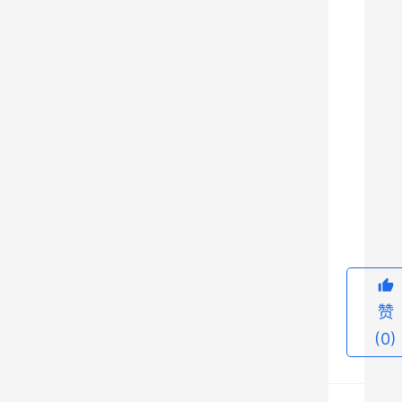
水
上
运
动
管
理
中
心
9
完
赛
，
共
赞
有
(0)
来
自
全