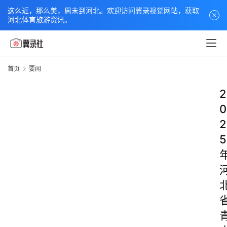
这么近，那么美，周末到河北。欢迎访问冀录视觉网站，获取
河北体育旅游资讯。
首页
要闻
2
0
2
5