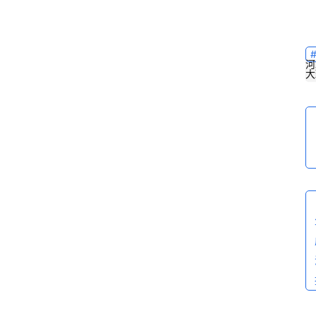
赛
事
河
大
要
闻
赛
事
手
记
专
题
报
登录
注册
道