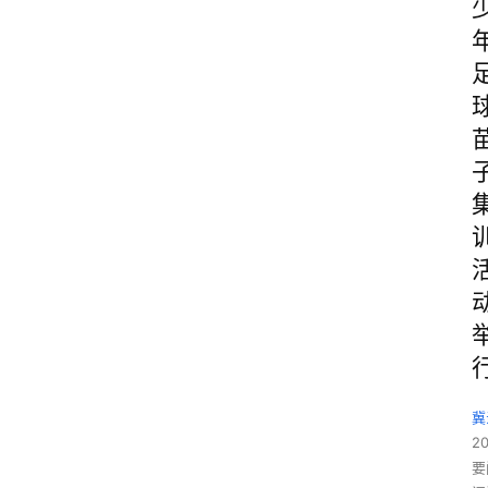
冀
2
要