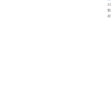
2
要
阅
2
0
2
5