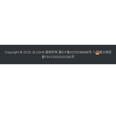
2
2
1
2
2
2
“
5
Copyright © 2025 JILUSHE 版权所有
冀ICP备2025098988号-1
冀公网安
备13013202000262号
”