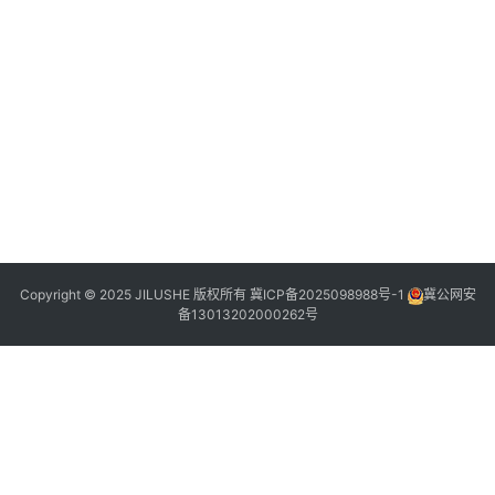
3
2
“
4
2
2
5
”
Copyright © 2025 JILUSHE 版权所有
冀ICP备2025098988号-1
冀公网安
备13013202000262号