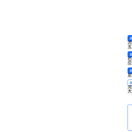
首
页
河
五
赛
石
庄
事
要
足
闻
河
大
赛
事
手
记