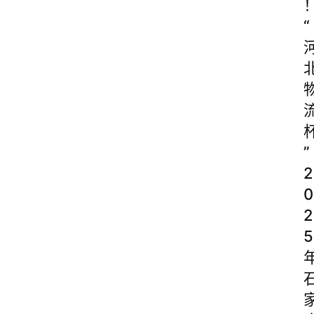
“
”
2
0
2
5