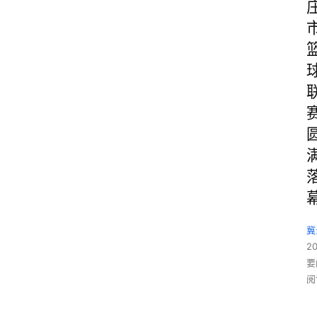
冀
2
要
阅
1